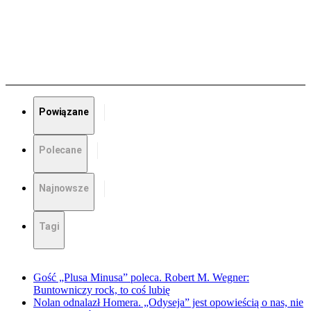
Powiązane
Polecane
Najnowsze
Tagi
Gość „Plusa Minusa” poleca. Robert M. Wegner:
Buntowniczy rock, to coś lubię
Nolan odnalazł Homera. „Odyseja” jest opowieścią o nas, nie