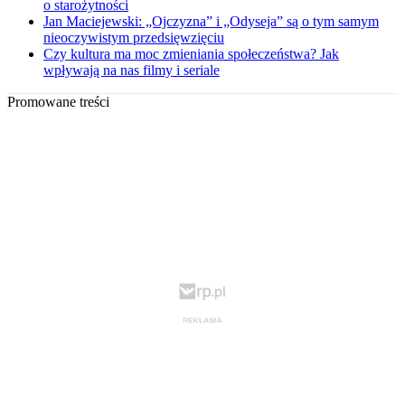
o starożytności
Jan Maciejewski: „Ojczyzna” i „Odyseja” są o tym samym
nieoczywistym przedsięwzięciu
Czy kultura ma moc zmieniania społeczeństwa? Jak
wpływają na nas filmy i seriale
Promowane treści