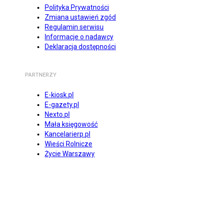
Polityka Prywatności
Zmiana ustawień zgód
Regulamin serwisu
Informacje o nadawcy
Deklaracja dostępności
PARTNERZY
E-kiosk.pl
E-gazety.pl
Nexto.pl
Mała księgowość
Kancelarierp.pl
Wieści Rolnicze
Życie Warszawy