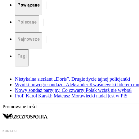
Powiązane
Polecane
Najnowsze
Tagi
Nietykalna sierżant „Doris”. Drugie życie tajnej policjantki
Wyniki nowego sondażu. Aleksander Kwaśniewski liderem ra
Nowy sondaż partyjny. Co czwarty Polak wciąż nie wybrał
Prof. Karol Karski: Mateusz Morawiecki nadal jest w PiS
Promowane treści
KONTAKT