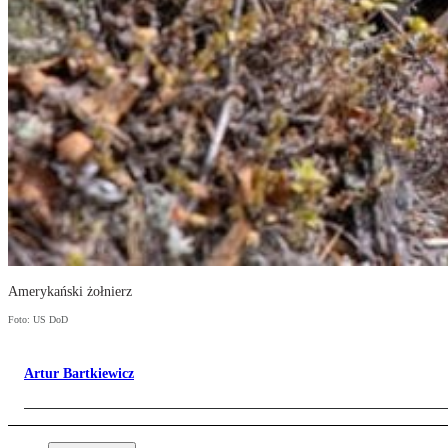
Amerykański żołnierz
Foto: US DoD
Artur Bartkiewicz