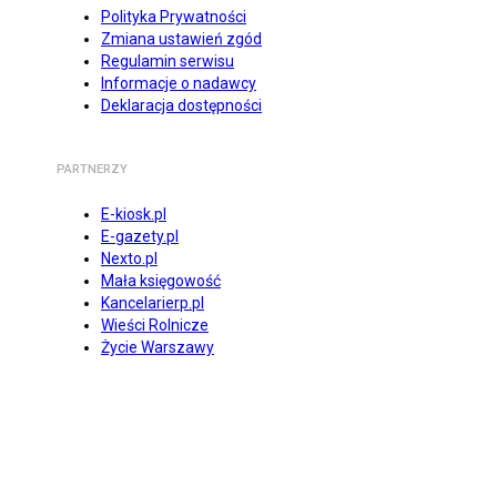
Polityka Prywatności
Zmiana ustawień zgód
Regulamin serwisu
Informacje o nadawcy
Deklaracja dostępności
PARTNERZY
E-kiosk.pl
E-gazety.pl
Nexto.pl
Mała księgowość
Kancelarierp.pl
Wieści Rolnicze
Życie Warszawy