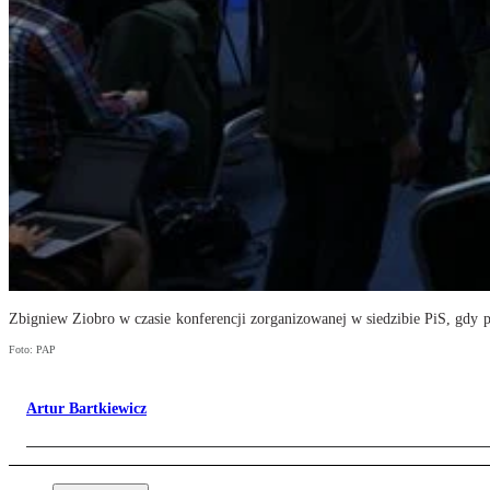
Zbigniew Ziobro w czasie konferencji zorganizowanej w siedzibie PiS, gdy
Foto: PAP
Artur Bartkiewicz