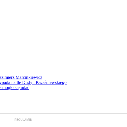
azimierz Marcinkiewicz
ypada na tle Dudy i Kwaśniewskiego
e mogło się udać
REGULAMIN