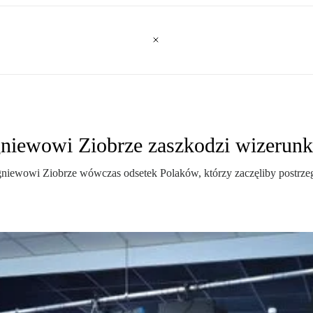
igniewowi Ziobrze zaszkodzi wizeru
niewowi Ziobrze wówczas odsetek Polaków, którzy zaczęliby postrzega