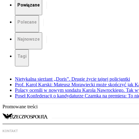
Powiązane
Polecane
Najnowsze
Tagi
Nietykalna sierżant „Doris”. Drugie życie tajnej policjantki
Prof. Karol Karski: Mateusz Morawiecki może skończyć jak K
Polacy ocenili w nowym sondażu Karola Nawrockiego. Tak w
Poseł Konfederacji o kandydaturze Czarnka na premiera: To ni
Promowane treści
KONTAKT