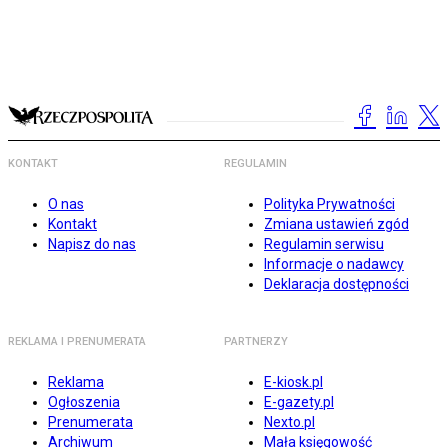
KONTAKT
REGULAMIN
O nas
Polityka Prywatności
Kontakt
Zmiana ustawień zgód
Napisz do nas
Regulamin serwisu
Informacje o nadawcy
Deklaracja dostępności
REKLAMA I PRENUMERATA
PARTNERZY
Reklama
E-kiosk.pl
Ogłoszenia
E-gazety.pl
Prenumerata
Nexto.pl
Archiwum
Mała księgowość