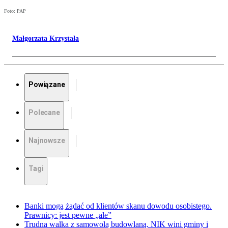
Foto: PAP
Małgorzata Krzystała
Powiązane
Polecane
Najnowsze
Tagi
Banki mogą żądać od klientów skanu dowodu osobistego.
Prawnicy: jest pewne „ale”
Trudna walka z samowolą budowlaną. NIK wini gminy i