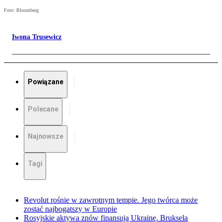
Foto: Bloomberg
Iwona Trusewicz
Powiązane
Polecane
Najnowsze
Tagi
Revolut rośnie w zawrotnym tempie. Jego twórca może
zostać najbogatszy w Europie
Rosyjskie aktywa znów finansują Ukrainę. Bruksela