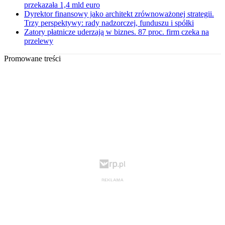
przekazała 1,4 mld euro
Dyrektor finansowy jako architekt zrównoważonej strategii.
Trzy perspektywy: rady nadzorczej, funduszu i spółki
Zatory płatnicze uderzają w biznes. 87 proc. firm czeka na
przelewy
Promowane treści