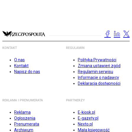
KONTAKT
REGULAMIN
O nas
Polityka Prywatności
Kontakt
Zmiana ustawień zgód
Napisz do nas
Regulamin serwisu
Informacje o nadawcy
Deklaracja dostępności
REKLAMA I PRENUMERATA
PARTNERZY
Reklama
E-kiosk.pl
Ogłoszenia
E-gazety.pl
Prenumerata
Nexto.pl
Archiwum
Mała księgowość