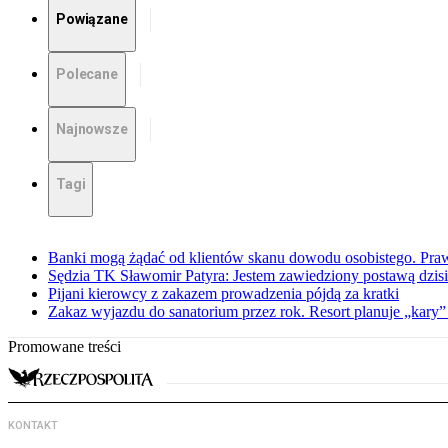
Powiązane
Polecane
Najnowsze
Tagi
Banki mogą żądać od klientów skanu dowodu osobistego. Praw
Sędzia TK Sławomir Patyra: Jestem zawiedziony postawą dzisiej
Pijani kierowcy z zakazem prowadzenia pójdą za kratki
Zakaz wyjazdu do sanatorium przez rok. Resort planuje „kary”
Promowane treści
KONTAKT