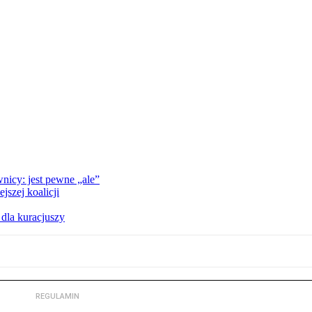
nicy: jest pewne „ale”
szej koalicji
 dla kuracjuszy
REGULAMIN