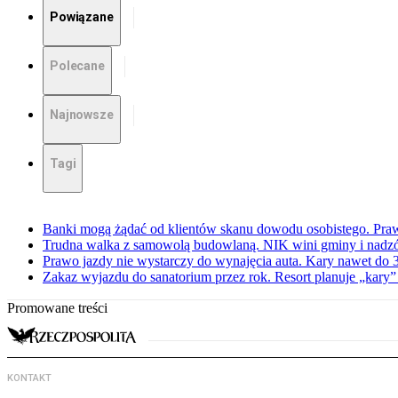
Powiązane
Polecane
Najnowsze
Tagi
Banki mogą żądać od klientów skanu dowodu osobistego. Praw
Trudna walka z samowolą budowlaną. NIK wini gminy i nadzór
Prawo jazdy nie wystarczy do wynajęcia auta. Kary nawet do 30
Zakaz wyjazdu do sanatorium przez rok. Resort planuje „kary”
Promowane treści
KONTAKT