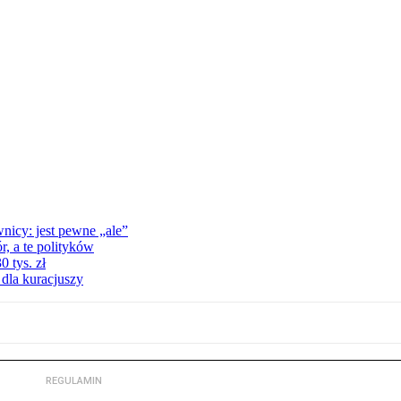
nicy: jest pewne „ale”
, a te polityków
 tys. zł
 dla kuracjuszy
REGULAMIN