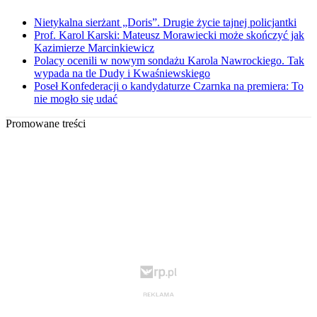
Nietykalna sierżant „Doris”. Drugie życie tajnej policjantki
Prof. Karol Karski: Mateusz Morawiecki może skończyć jak
Kazimierze Marcinkiewicz
Polacy ocenili w nowym sondażu Karola Nawrockiego. Tak
wypada na tle Dudy i Kwaśniewskiego
Poseł Konfederacji o kandydaturze Czarnka na premiera: To
nie mogło się udać
Promowane treści