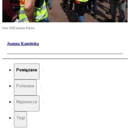
Foto: PAP/Szymon Pulcyn
Joanna Kamińska
Powiązane
Polecane
Najnowsze
Tagi