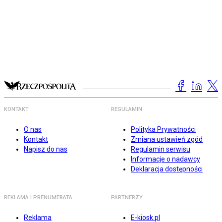
KONTAKT
REGULAMIN
O nas
Polityka Prywatności
Kontakt
Zmiana ustawień zgód
Napisz do nas
Regulamin serwisu
Informacje o nadawcy
Deklaracja dostępności
REKLAMA I PRENUMERATA
PARTNERZY
Reklama
E-kiosk.pl