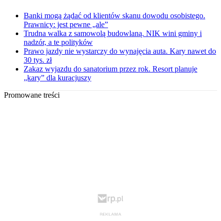
Banki mogą żądać od klientów skanu dowodu osobistego.
Prawnicy: jest pewne „ale”
Trudna walka z samowolą budowlaną. NIK wini gminy i
nadzór, a te polityków
Prawo jazdy nie wystarczy do wynajęcia auta. Kary nawet do
30 tys. zł
Zakaz wyjazdu do sanatorium przez rok. Resort planuje
„kary” dla kuracjuszy
Promowane treści