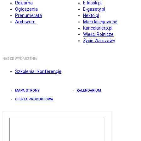
Reklama
E-kiosk.pl
Ogłoszenia
E-gazety.pl
Prenumerata
Nexto.pl
Archiwum
Mała księgowość
Kancelarierp.pl
Wieści Rolnicze
Życie Warszawy
NASZE WYDARZENIA
Szkolenia i konferencje
MAPA STRONY
KALENDARIUM
OFERTA PRODUKTOWA