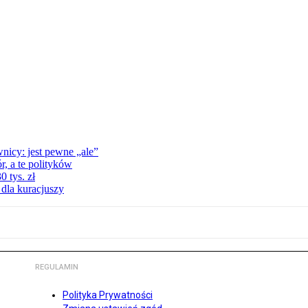
nicy: jest pewne „ale”
, a te polityków
 tys. zł
 dla kuracjuszy
REGULAMIN
Polityka Prywatności