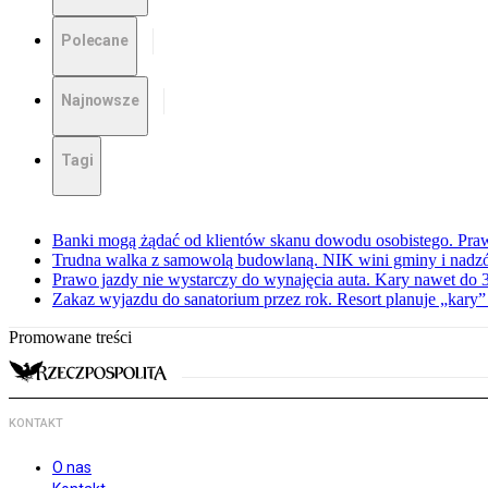
Polecane
Najnowsze
Tagi
Banki mogą żądać od klientów skanu dowodu osobistego. Praw
Trudna walka z samowolą budowlaną. NIK wini gminy i nadzór
Prawo jazdy nie wystarczy do wynajęcia auta. Kary nawet do 30
Zakaz wyjazdu do sanatorium przez rok. Resort planuje „kary”
Promowane treści
KONTAKT
O nas