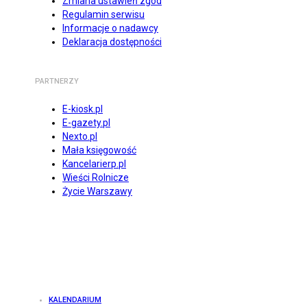
Zmiana ustawień zgód
Regulamin serwisu
Informacje o nadawcy
Deklaracja dostępności
PARTNERZY
E-kiosk.pl
E-gazety.pl
Nexto.pl
Mała księgowość
Kancelarierp.pl
Wieści Rolnicze
Życie Warszawy
KALENDARIUM