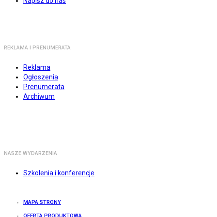
Napisz do nas
REKLAMA I PRENUMERATA
Reklama
Ogłoszenia
Prenumerata
Archiwum
NASZE WYDARZENIA
Szkolenia i konferencje
MAPA STRONY
OFERTA PRODUKTOWA