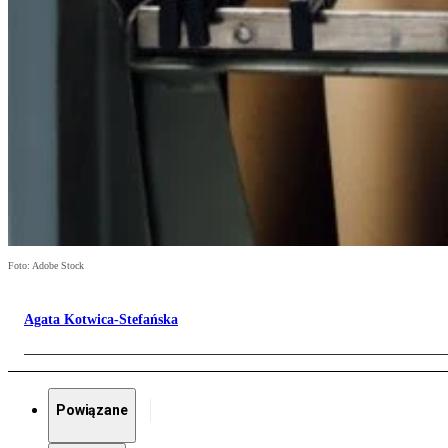
Foto: Adobe Stock
Agata Kotwica-Stefańska
Powiązane