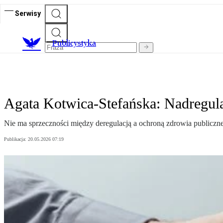
Serwisy
Publicystyka
Agata Kotwica-Stefańska: Nadregulac
Nie ma sprzeczności między deregulacją a ochroną zdrowia publiczneg
Publikacja:
20.05.2026 07:19