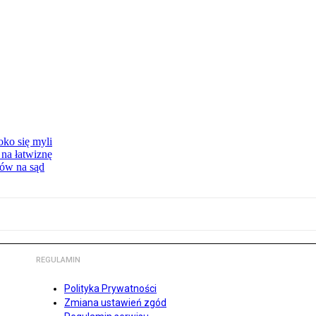
oko się myli
 na łatwiznę
tów na sąd
REGULAMIN
Polityka Prywatności
Zmiana ustawień zgód