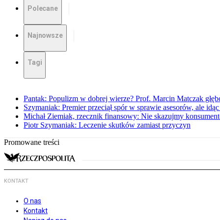
Polecane
Najnowsze
Tagi
Pantak: Populizm w dobrej wierze? Prof. Marcin Matczak głęb
Szymaniak: Premier przeciął spór w sprawie asesorów, ale idąc
Michał Ziemiak, rzecznik finansowy: Nie skazujmy konsumen
Piotr Szymaniak: Leczenie skutków zamiast przyczyn
Promowane treści
KONTAKT
O nas
Kontakt