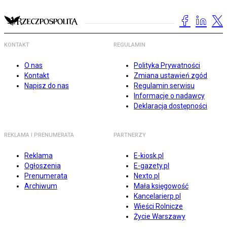
KONTAKT
REGULAMIN
O nas
Polityka Prywatności
Kontakt
Zmiana ustawień zgód
Napisz do nas
Regulamin serwisu
Informacje o nadawcy
Deklaracja dostępności
REKLAMA I PRENUMERATA
PARTNERZY
Reklama
E-kiosk.pl
Ogłoszenia
E-gazety.pl
Prenumerata
Nexto.pl
Archiwum
Mała księgowość
Kancelarierp.pl
Wieści Rolnicze
Życie Warszawy