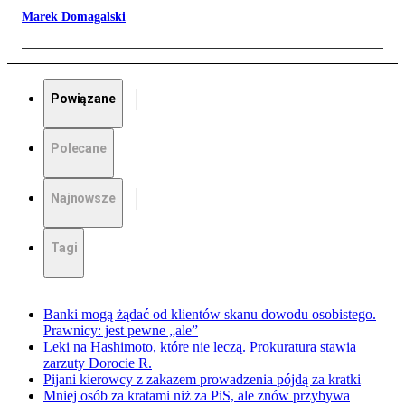
Marek Domagalski
Powiązane
Polecane
Najnowsze
Tagi
Banki mogą żądać od klientów skanu dowodu osobistego.
Prawnicy: jest pewne „ale”
Leki na Hashimoto, które nie leczą. Prokuratura stawia
zarzuty Dorocie R.
Pijani kierowcy z zakazem prowadzenia pójdą za kratki
Mniej osób za kratami niż za PiS, ale znów przybywa