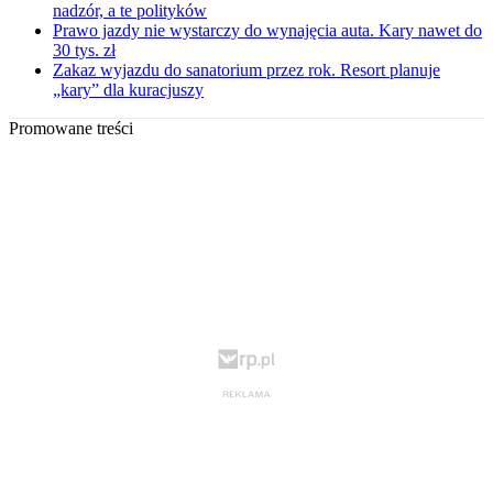
nadzór, a te polityków
Prawo jazdy nie wystarczy do wynajęcia auta. Kary nawet do
30 tys. zł
Zakaz wyjazdu do sanatorium przez rok. Resort planuje
„kary” dla kuracjuszy
Promowane treści