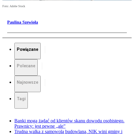
Foto: Adobe Stock
Paulina Szewioła
Powiązane
Polecane
Najnowsze
Tagi
Banki mogą żądać od klientów skanu dowodu osobistego.
Prawnicy: jest pewne „ale”
Trudna walka z samowolą budowlaną. NIK wini gminy i