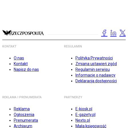
KONTAKT
REGULAMIN
O nas
Polityka Prywatności
Kontakt
Zmiana ustawień zgód
Napisz do nas
Regulamin serwisu
Informacje o nadawcy
Deklaracja dostępności
REKLAMA I PRENUMERATA
PARTNERZY
Reklama
E-kiosk.pl
Ogłoszenia
E-gazety.pl
Prenumerata
Nexto.pl
Archiwum
Mała księgowość