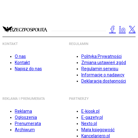
KONTAKT
REGULAMIN
O nas
Polityka Prywatności
Kontakt
Zmiana ustawień zgód
Napisz do nas
Regulamin serwisu
Informacje o nadawcy
Deklaracja dostępności
REKLAMA I PRENUMERATA
PARTNERZY
Reklama
E-kiosk.pl
Ogłoszenia
E-gazety.pl
Prenumerata
Nexto.pl
Archiwum
Mała księgowość
Kancelarierp.pl