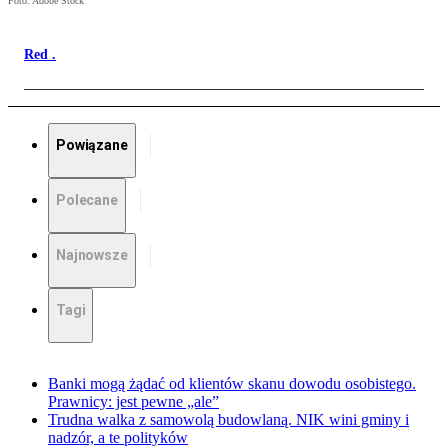
Foto: Adobe Stock
Red .
Powiązane
Polecane
Najnowsze
Tagi
Banki mogą żądać od klientów skanu dowodu osobistego.
Prawnicy: jest pewne „ale”
Trudna walka z samowolą budowlaną. NIK wini gminy i
nadzór, a te polityków