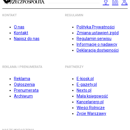
KONTAKT
REGULAMIN
O nas
Polityka Prywatności
Kontakt
Zmiana ustawień zgód
Napisz do nas
Regulamin serwisu
Informacje o nadawcy
Deklaracja dostępności
REKLAMA I PRENUMERATA
PARTNERZY
Reklama
E-kiosk.pl
Ogłoszenia
E-gazety.pl
Prenumerata
Nexto.pl
Archiwum
Mała księgowość
Kancelarierp.pl
Wieści Rolnicze
Życie Warszawy