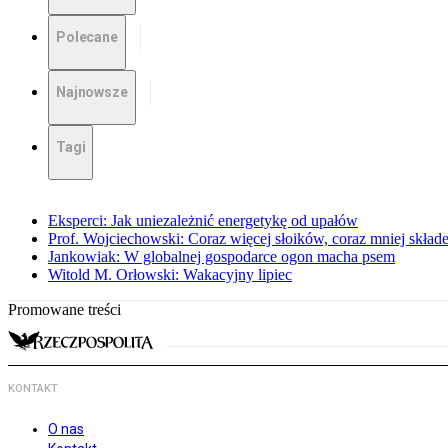
Polecane
Najnowsze
Tagi
Eksperci: Jak uniezależnić energetykę od upałów
Prof. Wojciechowski: Coraz więcej słoików, coraz mniej skład
Jankowiak: W globalnej gospodarce ogon macha psem
Witold M. Orłowski: Wakacyjny lipiec
Promowane treści
KONTAKT
O nas