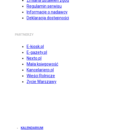
Zmiana ustawień zgód
Regulamin serwisu
Informacje o nadawcy
Deklaracja dostępności
PARTNERZY
E-kiosk.pl
E-gazety.pl
Nexto.pl
Mała księgowość
Kancelarierp.pl
Wieści Rolnicze
Życie Warszawy
KALENDARIUM