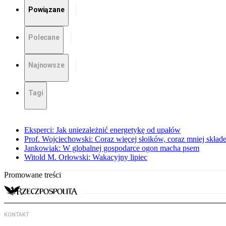
Powiązane
Polecane
Najnowsze
Tagi
Eksperci: Jak uniezależnić energetykę od upałów
Prof. Wojciechowski: Coraz więcej słoików, coraz mniej skład
Jankowiak: W globalnej gospodarce ogon macha psem
Witold M. Orłowski: Wakacyjny lipiec
Promowane treści
KONTAKT