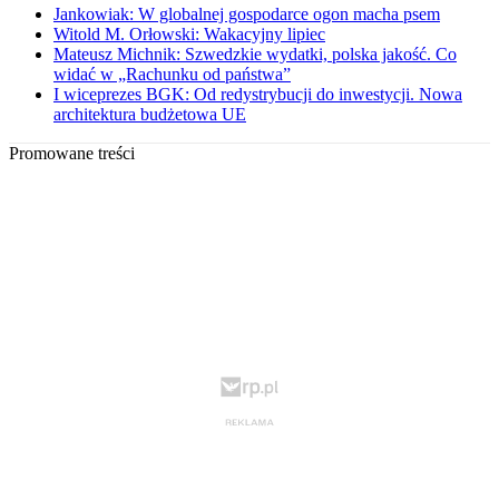
Jankowiak: W globalnej gospodarce ogon macha psem
Witold M. Orłowski: Wakacyjny lipiec
Mateusz Michnik: Szwedzkie wydatki, polska jakość. Co
widać w „Rachunku od państwa”
I wiceprezes BGK: Od redystrybucji do inwestycji. Nowa
architektura budżetowa UE
Promowane treści