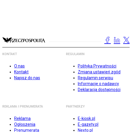
KONTAKT
REGULAMIN
O nas
Polityka Prywatności
Kontakt
Zmiana ustawień zgód
Napisz do nas
Regulamin serwisu
Informacje o nadawcy
Deklaracja dostępności
REKLAMA I PRENUMERATA
PARTNERZY
Reklama
E-kiosk.pl
Ogłoszenia
E-gazety.pl
Prenumerata
Nexto.pl