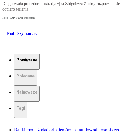
Długotrwała procedura ekstradycyjna Zbigniewa Ziobry rozpocznie się
dopiero jesienią.
Foto: PAP/Paweł Supernak
Piotr Szymaniak
Powiązane
Polecane
Najnowsze
Tagi
Banki mogą żądać od klientów skanu dowodu osobistego.