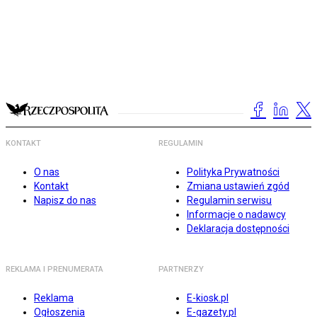
KONTAKT
REGULAMIN
O nas
Polityka Prywatności
Kontakt
Zmiana ustawień zgód
Napisz do nas
Regulamin serwisu
Informacje o nadawcy
Deklaracja dostępności
REKLAMA I PRENUMERATA
PARTNERZY
Reklama
E-kiosk.pl
Ogłoszenia
E-gazety.pl