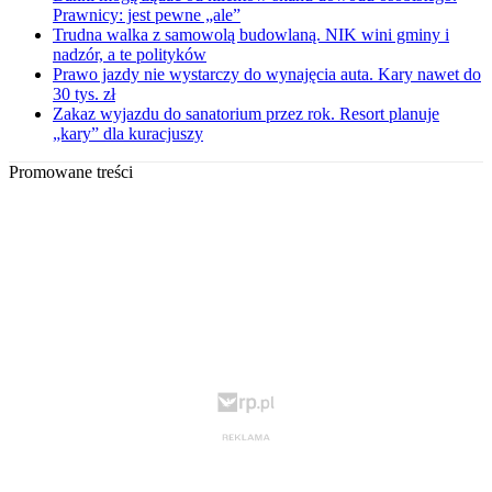
Prawnicy: jest pewne „ale”
Trudna walka z samowolą budowlaną. NIK wini gminy i
nadzór, a te polityków
Prawo jazdy nie wystarczy do wynajęcia auta. Kary nawet do
30 tys. zł
Zakaz wyjazdu do sanatorium przez rok. Resort planuje
„kary” dla kuracjuszy
Promowane treści