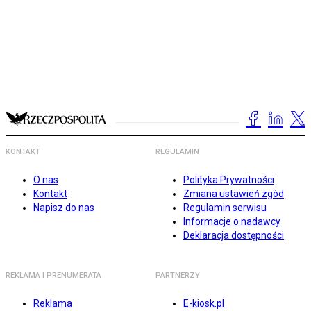
KONTAKT
REGULAMIN
O nas
Polityka Prywatności
Kontakt
Zmiana ustawień zgód
Napisz do nas
Regulamin serwisu
Informacje o nadawcy
Deklaracja dostępności
REKLAMA I PRENUMERATA
PARTNERZY
Reklama
E-kiosk.pl