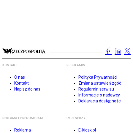
KONTAKT
REGULAMIN
O nas
Polityka Prywatności
Kontakt
Zmiana ustawień zgód
Napisz do nas
Regulamin serwisu
Informacje o nadawcy
Deklaracja dostępności
REKLAMA I PRENUMERATA
PARTNERZY
Reklama
E-kiosk.pl