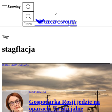
Serwisy
Tag:
stagflacja
OPINIE EKONOMICZNE
Cezary Stypułkowski: Szok energetyczny
w świecie rekordowego długu
GOSPODARKA
Gospodarka Rosji jedzie na
oparach. To oficjalne