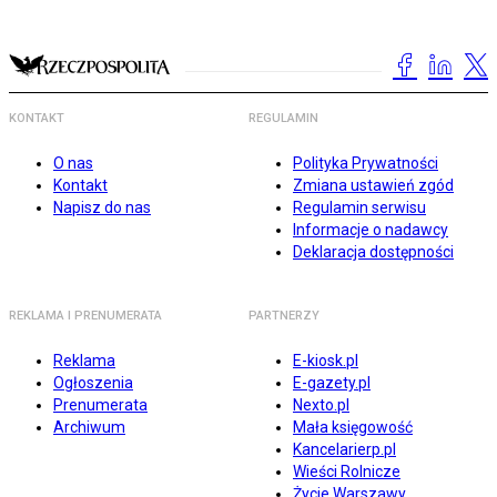
KONTAKT
REGULAMIN
O nas
Polityka Prywatności
Kontakt
Zmiana ustawień zgód
Napisz do nas
Regulamin serwisu
Informacje o nadawcy
Deklaracja dostępności
REKLAMA I PRENUMERATA
PARTNERZY
Reklama
E-kiosk.pl
Ogłoszenia
E-gazety.pl
Prenumerata
Nexto.pl
Archiwum
Mała księgowość
Kancelarierp.pl
Wieści Rolnicze
Życie Warszawy