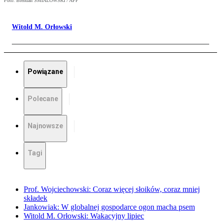
Foto: Brendan SMIALOWSKI / AFP
Witold M. Orłowski
Powiązane
Polecane
Najnowsze
Tagi
Prof. Wojciechowski: Coraz więcej słoików, coraz mniej
składek
Jankowiak: W globalnej gospodarce ogon macha psem
Witold M. Orłowski: Wakacyjny lipiec