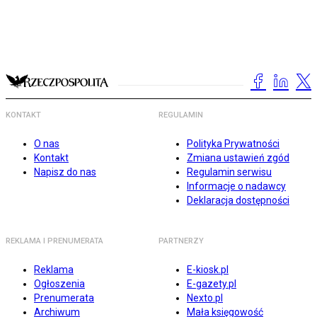
KONTAKT
REGULAMIN
O nas
Polityka Prywatności
Kontakt
Zmiana ustawień zgód
Napisz do nas
Regulamin serwisu
Informacje o nadawcy
Deklaracja dostępności
REKLAMA I PRENUMERATA
PARTNERZY
Reklama
E-kiosk.pl
Ogłoszenia
E-gazety.pl
Prenumerata
Nexto.pl
Archiwum
Mała księgowość