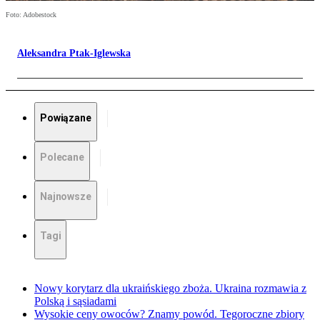
Foto: Adobestock
Aleksandra Ptak-Iglewska
Powiązane
Polecane
Najnowsze
Tagi
Nowy korytarz dla ukraińskiego zboża. Ukraina rozmawia z
Polską i sąsiadami
Wysokie ceny owoców? Znamy powód. Tegoroczne zbiory