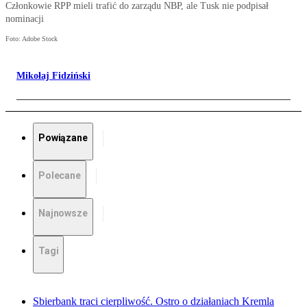
Członkowie RPP mieli trafić do zarządu NBP, ale Tusk nie podpisał
nominacji
Foto: Adobe Stock
Mikołaj Fidziński
Powiązane
Polecane
Najnowsze
Tagi
Sbierbank traci cierpliwość. Ostro o działaniach Kremla