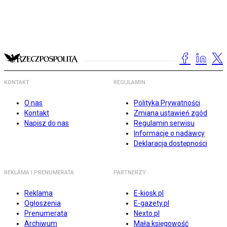
KONTAKT
REGULAMIN
O nas
Polityka Prywatności
Kontakt
Zmiana ustawień zgód
Napisz do nas
Regulamin serwisu
Informacje o nadawcy
Deklaracja dostępności
REKLAMA I PRENUMERATA
PARTNERZY
Reklama
E-kiosk.pl
Ogłoszenia
E-gazety.pl
Prenumerata
Nexto.pl
Archiwum
Mała księgowość