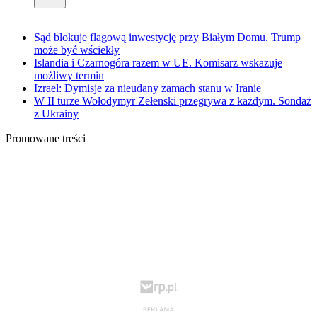
Sąd blokuje flagową inwestycję przy Białym Domu. Trump
może być wściekły
Islandia i Czarnogóra razem w UE. Komisarz wskazuje
możliwy termin
Izrael: Dymisje za nieudany zamach stanu w Iranie
W II turze Wołodymyr Zełenski przegrywa z każdym. Sondaż
z Ukrainy
Promowane treści