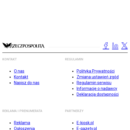
KONTAKT
REGULAMIN
O nas
Polityka Prywatności
Kontakt
Zmiana ustawień zgód
Napisz do nas
Regulamin serwisu
Informacje o nadawcy
Deklaracja dostępności
REKLAMA I PRENUMERATA
PARTNERZY
Reklama
E-kiosk.pl
Ogłoszenia
E-gazety.pl