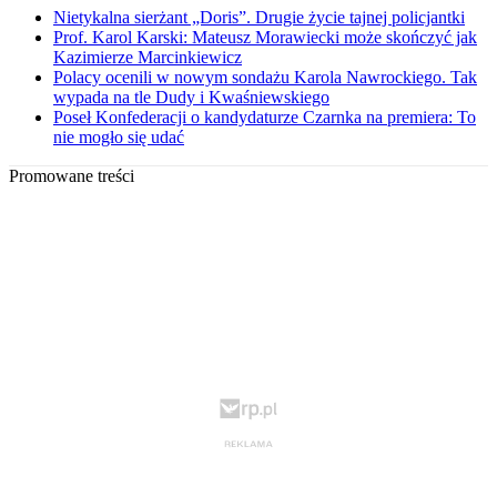
Nietykalna sierżant „Doris”. Drugie życie tajnej policjantki
Prof. Karol Karski: Mateusz Morawiecki może skończyć jak
Kazimierze Marcinkiewicz
Polacy ocenili w nowym sondażu Karola Nawrockiego. Tak
wypada na tle Dudy i Kwaśniewskiego
Poseł Konfederacji o kandydaturze Czarnka na premiera: To
nie mogło się udać
Promowane treści