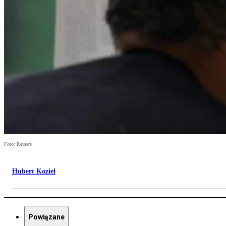
Foto: Reuters
Hubert Kozieł
Powiązane