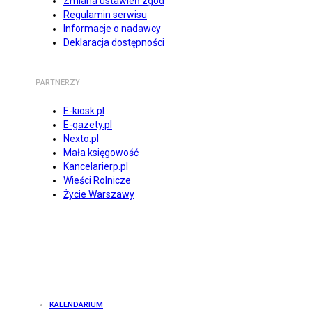
Zmiana ustawień zgód
Regulamin serwisu
Informacje o nadawcy
Deklaracja dostępności
PARTNERZY
E-kiosk.pl
E-gazety.pl
Nexto.pl
Mała księgowość
Kancelarierp.pl
Wieści Rolnicze
Życie Warszawy
KALENDARIUM