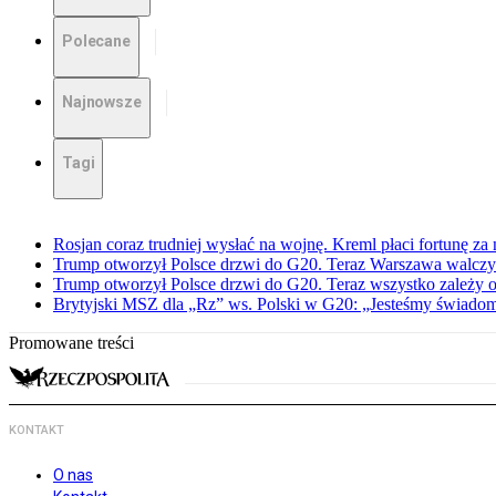
Polecane
Najnowsze
Tagi
Rosjan coraz trudniej wysłać na wojnę. Kreml płaci fortunę za
Trump otworzył Polsce drzwi do G20. Teraz Warszawa walczy 
Trump otworzył Polsce drzwi do G20. Teraz wszystko zależy 
Brytyjski MSZ dla „Rz” ws. Polski w G20: „Jesteśmy świadomi
Promowane treści
KONTAKT
O nas