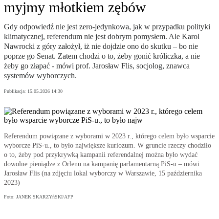
myjmy młotkiem zębów
Gdy odpowiedź nie jest zero-jedynkowa, jak w przypadku polityki
klimatycznej, referendum nie jest dobrym pomysłem. Ale Karol
Nawrocki z góry założył, iż nie dojdzie ono do skutku – bo nie
poprze go Senat. Zatem chodzi o to, żeby gonić króliczka, a nie
żeby go złapać - mówi prof. Jarosław Flis, socjolog, znawca
systemów wyborczych.
Publikacja:
15.05.2026 14:30
Referendum powiązane z wyborami w 2023 r., którego celem było wsparcie
wyborcze PiS-u., to było największe kuriozum. W gruncie rzeczy chodziło
o to, żeby pod przykrywką kampanii referendalnej można było wydać
dowolne pieniądze z Orlenu na kampanię parlamentarną PiS-u – mówi
Jarosław Flis (na zdjęciu lokal wyborczy w Warszawie, 15 października
2023)
Foto: JANEK SKARZYńSKI/AFP