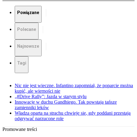
Powiązane
Polecane
Najnowsze
Tagi
Nic nie jest wieczne. Infantino zapomniał, że poparcie można
kupić, ale wierności nie
„#Drive Rally”: Jazda w starym stylu
Innowacje w duchu Gandhiego. Tak powstają tańsze
zamienniki leków
Władza oparta na strachu chwieje się, gdy poddani przestają
odgrywać narzucone role
Promowane treści