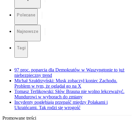
Polecane
Najnowsze
Tagi
97 proc. poparcia dla Demokratów w Waszyngtonie to już
niebezpieczny trend
Michał Szułdrzyński: Musk zobaczył koniec Zachodu.
Problem w tym, że oglądał go na X
Tomasz Terlikowski: Słów Brauna nie wolno lekceważyć.
Mundurowi w wyborach do zmiany
Incydenty pogłębiają przepaść między Polakami i
Ukraińcami. Tak rodzi się wrogość
Promowane treści