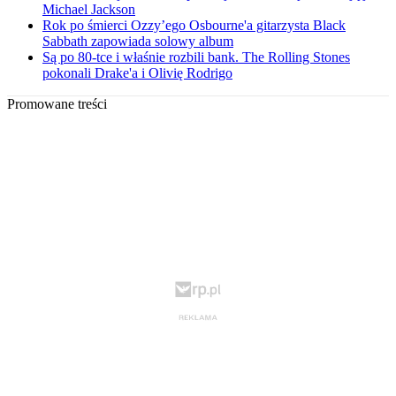
Michael Jackson
Rok po śmierci Ozzy’ego Osbourne'a gitarzysta Black
Sabbath zapowiada solowy album
Są po 80-tce i właśnie rozbili bank. The Rolling Stones
pokonali Drake'a i Olivię Rodrigo
Promowane treści