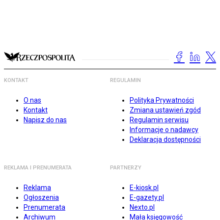
KONTAKT
REGULAMIN
O nas
Polityka Prywatności
Kontakt
Zmiana ustawień zgód
Napisz do nas
Regulamin serwisu
Informacje o nadawcy
Deklaracja dostępności
REKLAMA I PRENUMERATA
PARTNERZY
Reklama
E-kiosk.pl
Ogłoszenia
E-gazety.pl
Prenumerata
Nexto.pl
Archiwum
Mała księgowość