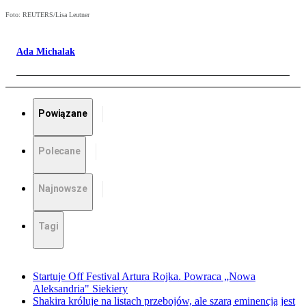
Foto: REUTERS/Lisa Leutner
Ada Michalak
Powiązane
Polecane
Najnowsze
Tagi
Startuje Off Festival Artura Rojka. Powraca „Nowa
Aleksandria" Siekiery
Shakira króluje na listach przebojów, ale szarą eminencją jest