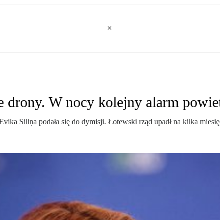
ie drony. W nocy kolejny alarm powie
 Evika Siliņa podała się do dymisji. Łotewski rząd upadł na kilka mi