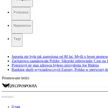
Polecane
Najnowsze
Tagi
Japonia nie była tak zagrożona od 80 lat. Myśli o broni atomow
Zacharowa zaatakowała Polskę. Sikorski odpowiada: Czas na f
Pogorszył się stan zdrowia byłego prezydenta Joe Bidena
Ranking służb wywiadowczych Europy. Polska w pierwszej dzi
Promowane treści
KONTAKT
O nas