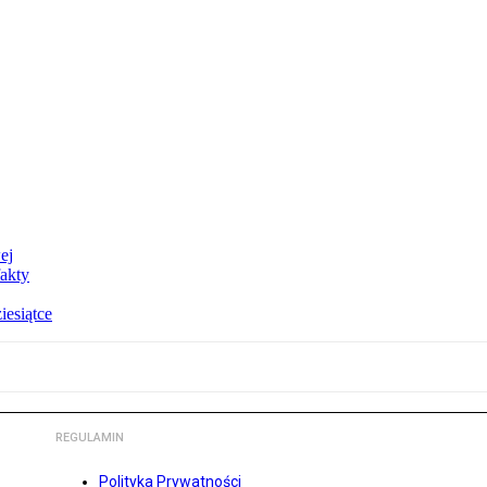
ej
akty
esiątce
REGULAMIN
Polityka Prywatności