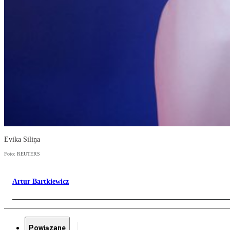
Evika Siliņa
Foto: REUTERS
Artur Bartkiewicz
Powiązane