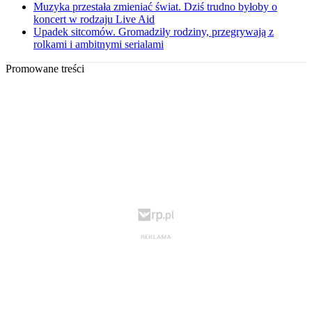
Muzyka przestała zmieniać świat. Dziś trudno byłoby o
koncert w rodzaju Live Aid
Upadek sitcomów. Gromadziły rodziny, przegrywają z
rolkami i ambitnymi serialami
Promowane treści