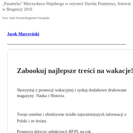
„Pasażerka” Mieczysława Wajnberga w reżyserii Davida Pountneya, festiwal
w Bregencji 2010
Foto: Karl Forster/Bregenzer Festspiele
Jacek Marczyński
Zabookuj najlepsze treści na wakacje
Skorzystaj z promocji wakacyjnej i zyskaj dodatkowe drukowane
magazyny: Nauka i Historia.
Twoje rzetelne i obiektywne źródło najważniejszych informacji z
Polski i ze świata.
Promocja dotyczy subskrypcji RP.PL na rok.