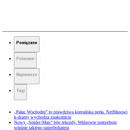
Powiązane
Polecane
Najnowsze
Tagi
„Pałac Wschodni” to prawdziwa koreańska perła. Netfliksowi
k-dramy wychodzą znakomicie
Nowy „Spider-Man” bije rekordy. Widzowie potrzebują
właśnie takiego superbohatera