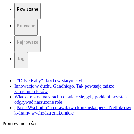
Powiązane
Polecane
Najnowsze
Tagi
„#Drive Rally”: Jazda w starym stylu
Innowacje w duchu Gandhiego. Tak powstają tańsze
zamienniki leków
Władza oparta na strachu chwieje się, gdy poddani przestają
odgrywać narzucone role
„Pałac Wschodni” to prawdziwa koreańska perła. Netfliksowi
k-dramy wychodzą znakomicie
Promowane treści