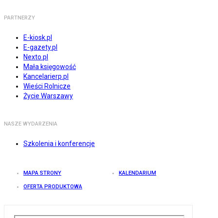
PARTNERZY
E-kiosk.pl
E-gazety.pl
Nexto.pl
Mała księgowość
Kancelarierp.pl
Wieści Rolnicze
Życie Warszawy
NASZE WYDARZENIA
Szkolenia i konferencje
MAPA STRONY
KALENDARIUM
OFERTA PRODUKTOWA