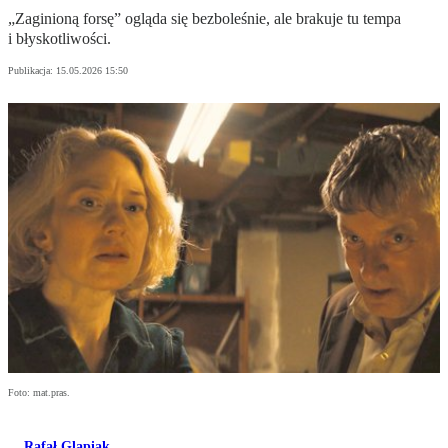
„Zaginioną forsę” ogląda się bezboleśnie, ale brakuje tu tempa
i błyskotliwości.
Publikacja:
15.05.2026 15:50
Foto: mat.pras.
Rafał Glapiak