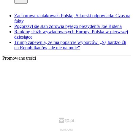
Zacharowa zaatakowała Polskę. Sikorski odpowiada: Czas na
fakty
Pogorszył się stan zdrowia byłego prezydenta Joe Bidena
Ranking służb wywiadowczych Europy. Polska w pierwszej
dziesiątce
Trump zapewnia, że ma poparcie wyborców. „Są bardzo źli
na Republikanów, ale nie na mnie”
Promowane treści