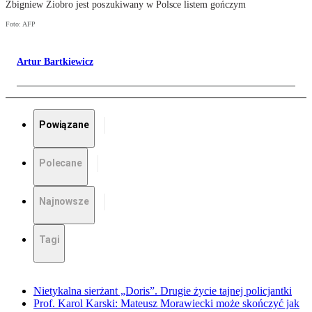
Zbigniew Ziobro jest poszukiwany w Polsce listem gończym
Foto: AFP
Artur Bartkiewicz
Powiązane
Polecane
Najnowsze
Tagi
Nietykalna sierżant „Doris”. Drugie życie tajnej policjantki
Prof. Karol Karski: Mateusz Morawiecki może skończyć jak