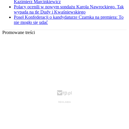
Kazimierz Marcinkiewicz
Polacy ocenili w nowym sondażu Karola Nawrockiego. Tak
wypada na tle Dudy i Kwaśniewskiego
Poseł Konfederacji o kandydaturze Czarnka na premiera: To
nie mogło się udać
Promowane treści