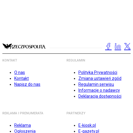
KONTAKT
REGULAMIN
O nas
Polityka Prywatności
Kontakt
Zmiana ustawień zgód
Napisz do nas
Regulamin serwisu
Informacje o nadawcy
Deklaracja dostępności
REKLAMA I PRENUMERATA
PARTNERZY
Reklama
E-kiosk.pl
Ogłoszenia
E-gazety.pl