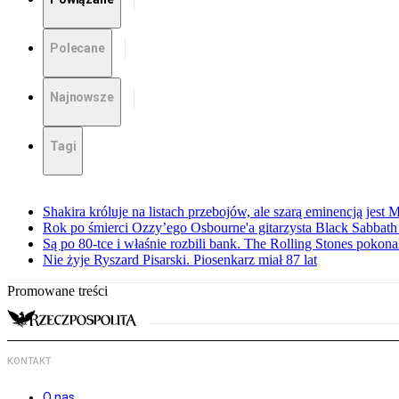
Polecane
Najnowsze
Tagi
Shakira króluje na listach przebojów, ale szarą eminencją jest 
Rok po śmierci Ozzy’ego Osbourne'a gitarzysta Black Sabbat
Są po 80-tce i właśnie rozbili bank. The Rolling Stones pokona
Nie żyje Ryszard Pisarski. Piosenkarz miał 87 lat
Promowane treści
KONTAKT
O nas