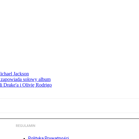
Michael Jackson
h zapowiada solowy album
li Drake'a i Olivię Rodrigo
REGULAMIN
Polityka Prywatności