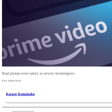
Rząd planuje nowe opłaty za serwisy streamingowe
Foto: Adobe Stock
Kacper Komaiszko