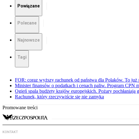
Powiązane
Polecane
Najnowsze
Tagi
FOR: coraz wyższy rachunek od państwa dla Polaków. To już p
Minister finansów o podatkach i cenach paliw. Program CPN 
Ogień spala budżety krajów europejskich. Pożary pochłaniają 
Rachunek, który rzeczywiście się nie zamyka
Promowane treści
KONTAKT