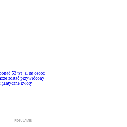
onad 53 tys. zł na osobę
może zostać przywrócony
gigantyczne kwoty
REGULAMIN