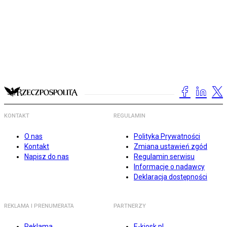
KONTAKT
REGULAMIN
O nas
Polityka Prywatności
Kontakt
Zmiana ustawień zgód
Napisz do nas
Regulamin serwisu
Informacje o nadawcy
Deklaracja dostępności
REKLAMA I PRENUMERATA
PARTNERZY
Reklama
E-kiosk.pl