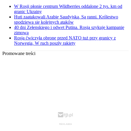
W Rosji płonie centrum Wildberries oddalone 2 tys. km od
granic Ukrainy
Huti zaatakowali Arabię Saudyjską. Są ranni. Królestwo
spodziewa się kolejnych ataków
40 dni Zełenskiego i odwet Putina. Rosja szykuje kampanię
zimową
Rosja ćwiczyła obronę przed NATO tuż przy granicy z
Norwegią. W ruch poszły rakiety
Promowane treści