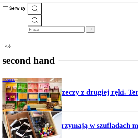
Serwisy
Tag:
second hand
HANDEL
Polacy ruszyli po rzeczy z drugiej ręki. 
HANDEL
Polacy trzymają w szufladach ma