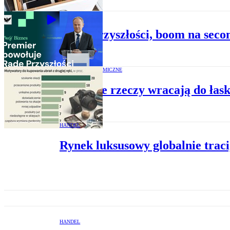
BIZNES
Rada Przyszłości, boom na seco
RAPORTY EKONOMICZNE
Używane rzeczy wracają do łask
HANDEL
Rynek luksusowy globalnie traci
HANDEL