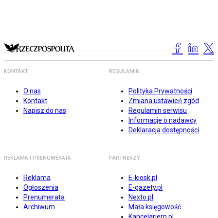
KONTAKT
REGULAMIN
O nas
Polityka Prywatności
Kontakt
Zmiana ustawień zgód
Napisz do nas
Regulamin serwisu
Informacje o nadawcy
Deklaracja dostępności
REKLAMA I PRENUMERATA
PARTNERZY
Reklama
E-kiosk.pl
Ogłoszenia
E-gazety.pl
Prenumerata
Nexto.pl
Archiwum
Mała księgowość
Kancelarierp.pl