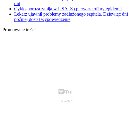
mit
Cyklosporoza zabija w USA. Są pierwsze ofiary epidemii
Lekarz ujawnił problemy zadłużonego szpitala. Dziewięć dni
później dostał wypowiedzenie
Promowane treści