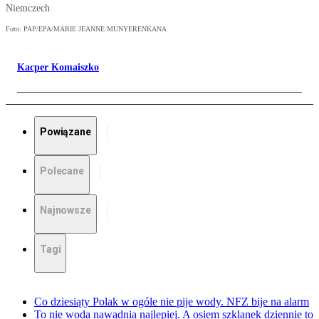
Niemczech
Foto: PAP/EPA/MARIE JEANNE MUNYERENKANA
Kacper Komaiszko
Powiązane
Polecane
Najnowsze
Tagi
Co dziesiąty Polak w ogóle nie pije wody. NFZ bije na alarm
To nie woda nawadnia najlepiej. A osiem szklanek dziennie to