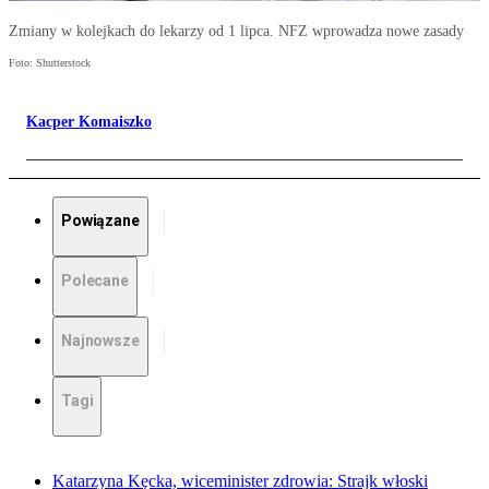
Zmiany w kolejkach do lekarzy od 1 lipca. NFZ wprowadza nowe zasady
Foto: Shutterstock
Kacper Komaiszko
Powiązane
Polecane
Najnowsze
Tagi
Katarzyna Kęcka, wiceminister zdrowia: Strajk włoski