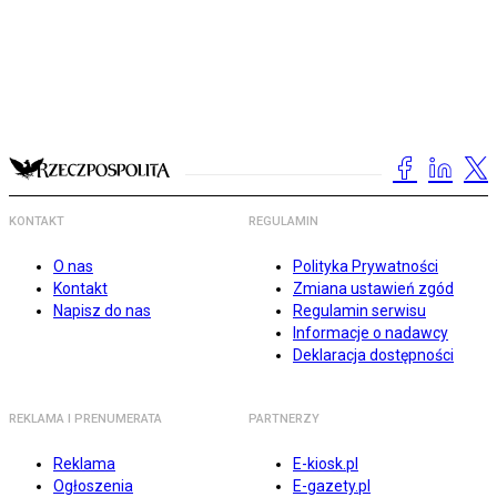
KONTAKT
REGULAMIN
O nas
Polityka Prywatności
Kontakt
Zmiana ustawień zgód
Napisz do nas
Regulamin serwisu
Informacje o nadawcy
Deklaracja dostępności
REKLAMA I PRENUMERATA
PARTNERZY
Reklama
E-kiosk.pl
Ogłoszenia
E-gazety.pl