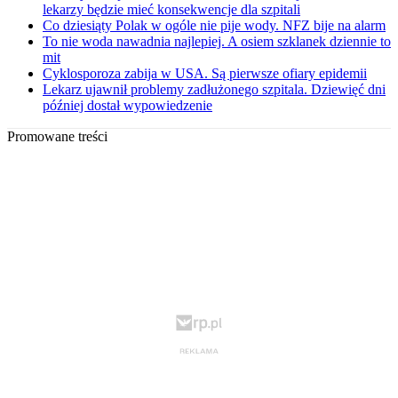
lekarzy będzie mieć konsekwencje dla szpitali
Co dziesiąty Polak w ogóle nie pije wody. NFZ bije na alarm
To nie woda nawadnia najlepiej. A osiem szklanek dziennie to
mit
Cyklosporoza zabija w USA. Są pierwsze ofiary epidemii
Lekarz ujawnił problemy zadłużonego szpitala. Dziewięć dni
później dostał wypowiedzenie
Promowane treści