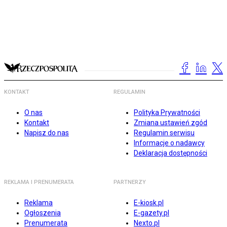
KONTAKT
REGULAMIN
O nas
Polityka Prywatności
Kontakt
Zmiana ustawień zgód
Napisz do nas
Regulamin serwisu
Informacje o nadawcy
Deklaracja dostępności
REKLAMA I PRENUMERATA
PARTNERZY
Reklama
E-kiosk.pl
Ogłoszenia
E-gazety.pl
Prenumerata
Nexto.pl