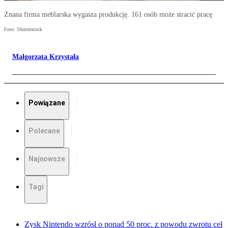
Znana firma meblarska wygasza produkcję. 161 osób może stracić pracę
Foto: Shutterstock
Małgorzata Krzystała
Powiązane
Polecane
Najnowsze
Tagi
Zysk Nintendo wzrósł o ponad 50 proc. z powodu zwrotu ceł