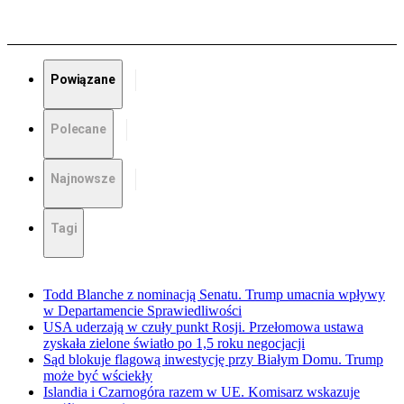
Powiązane
Polecane
Najnowsze
Tagi
Todd Blanche z nominacją Senatu. Trump umacnia wpływy
w Departamencie Sprawiedliwości
USA uderzają w czuły punkt Rosji. Przełomowa ustawa
zyskała zielone światło po 1,5 roku negocjacji
Sąd blokuje flagową inwestycję przy Białym Domu. Trump
może być wściekły
Islandia i Czarnogóra razem w UE. Komisarz wskazuje