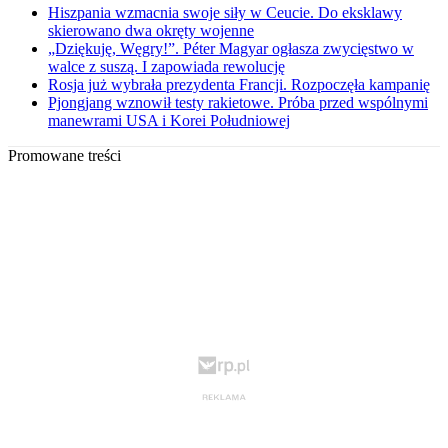
Hiszpania wzmacnia swoje siły w Ceucie. Do eksklawy
skierowano dwa okręty wojenne
„Dziękuję, Węgry!”. Péter Magyar ogłasza zwycięstwo w
walce z suszą. I zapowiada rewolucję
Rosja już wybrała prezydenta Francji. Rozpoczęła kampanię
Pjongjang wznowił testy rakietowe. Próba przed wspólnymi
manewrami USA i Korei Południowej
Promowane treści