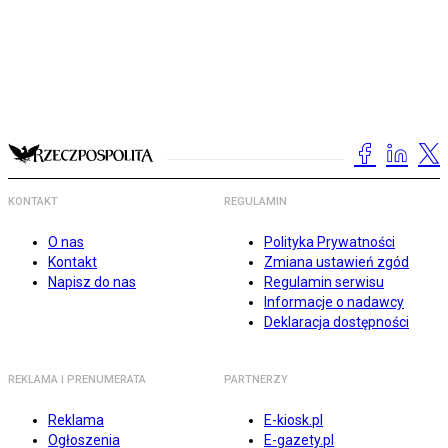
KONTAKT
REGULAMIN
O nas
Polityka Prywatności
Kontakt
Zmiana ustawień zgód
Napisz do nas
Regulamin serwisu
Informacje o nadawcy
Deklaracja dostępności
REKLAMA I PRENUMERATA
PARTNERZY
Reklama
E-kiosk.pl
Ogłoszenia
E-gazety.pl