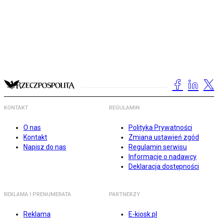
KONTAKT
REGULAMIN
O nas
Polityka Prywatności
Kontakt
Zmiana ustawień zgód
Napisz do nas
Regulamin serwisu
Informacje o nadawcy
Deklaracja dostępności
REKLAMA I PRENUMERATA
PARTNERZY
Reklama
E-kiosk.pl