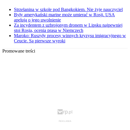
Strzelanina w szkole pod Bangkokiem. Nie żyje nauczyciel
Były amerykański marine może umierać w Rosji. USA
apelują o jego uwolnienie
Za incydentem z uzbrojonym dronem w Lipsku najpewniej
stoi Rosja, ocenia prasa w Niemczech
Maroko: Ruszyły procesy winnych kryzysu imigracyjnego w
Ceucie. Są pierwsze wyroki
Promowane treści