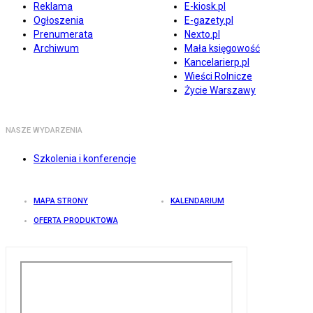
Reklama
E-kiosk.pl
Ogłoszenia
E-gazety.pl
Prenumerata
Nexto.pl
Archiwum
Mała księgowość
Kancelarierp.pl
Wieści Rolnicze
Życie Warszawy
NASZE WYDARZENIA
Szkolenia i konferencje
MAPA STRONY
KALENDARIUM
OFERTA PRODUKTOWA