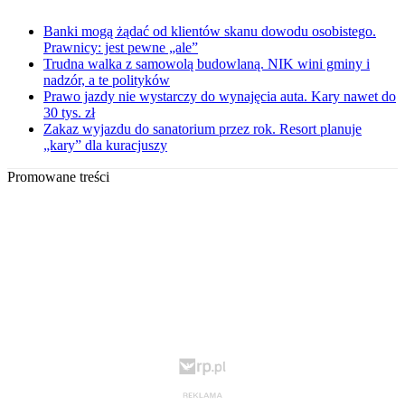
Banki mogą żądać od klientów skanu dowodu osobistego.
Prawnicy: jest pewne „ale”
Trudna walka z samowolą budowlaną. NIK wini gminy i
nadzór, a te polityków
Prawo jazdy nie wystarczy do wynajęcia auta. Kary nawet do
30 tys. zł
Zakaz wyjazdu do sanatorium przez rok. Resort planuje
„kary” dla kuracjuszy
Promowane treści