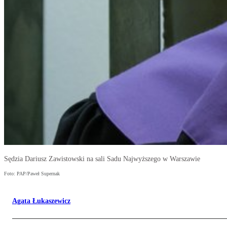
Sędzia Dariusz Zawistowski na sali Sadu Najwyższego w Warszawie
Foto: PAP/Paweł Supernak
Agata Łukaszewicz