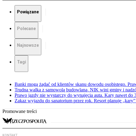
Powiązane
Polecane
Najnowsze
Tagi
Banki mogą żądać od klientów skanu dowodu osobistego. Praw
Trudna walka z samowolą budowlaną. NIK wini gminy i nadzór
Prawo jazdy nie wystarczy do wynajęcia auta. Kary nawet do 30
Zakaz wyjazdu do sanatorium przez rok. Resort planuje „kary”
Promowane treści
KONTAKT