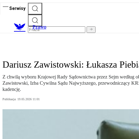
Serwisy
Prawo
Dariusz Zawistowski: Łukasza Piebi
Z chwilą wyboru Krajowej Rady Sądownictwa przez Sejm według ob
Zawistowski, Izba Cywilna Sądu Najwyższego, przewodniczący KRS
kadencję.
Publikacja:
19.05.2026 11:01