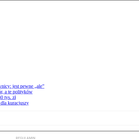
nicy: jest pewne „ale”
, a te polityków
 tys. zł
 dla kuracjuszy
REGULAMIN