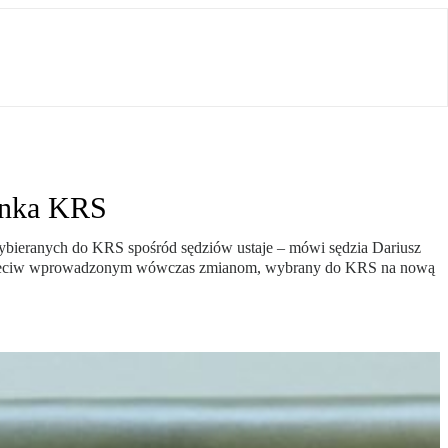
łonka KRS
bieranych do KRS spośród sędziów ustaje – mówi sędzia Dariusz
u przeciw wprowadzonym wówczas zmianom, wybrany do KRS na nową